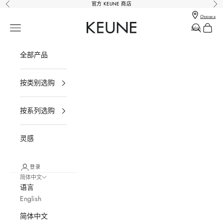
跳转到内容
官方 KEUNE 商店
上一个
下
Choose a
Keune Salons Online - Keune SG
打开导航菜单
打开搜索
打开购
Salon
全部产品
按类别选购
按系列选购
灵感
登录
简体中文
语言
English
简体中文