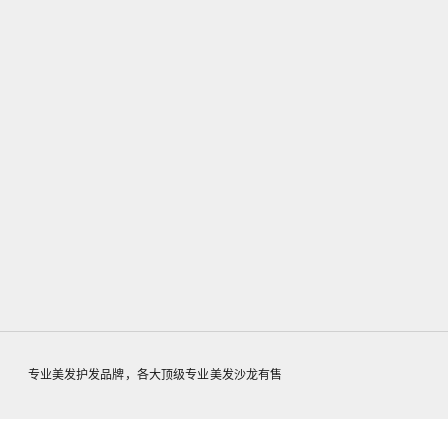
CARE DERMA ACTIVATE THICKENING
SPRAY 200ml
促销价格
$45.00
专业美发护发品牌，各大顶级专业美发沙龙有售