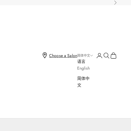
下一个
打开账户页面
打开搜索
打开购物车
Choose a Salon
简体中文
语言
English
简体中
文