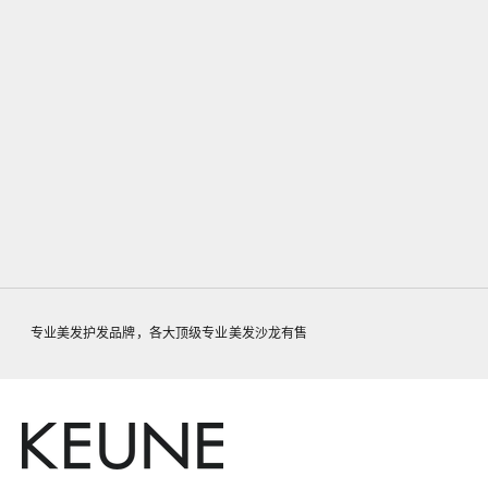
添加到购物车
RESETTER 200ml
促销价格
$43.00
专业美发护发品牌，各大顶级专业美发沙龙有售