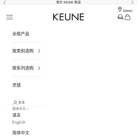
跳转到内容
官方 KEUNE 商店
上一个
下
Choose a
Keune Salons Online - Keune SG
打开导航菜单
打开搜索
打开购
Salon
全部产品
按类别选购
按系列选购
灵感
登录
简体中文
语言
English
简体中文