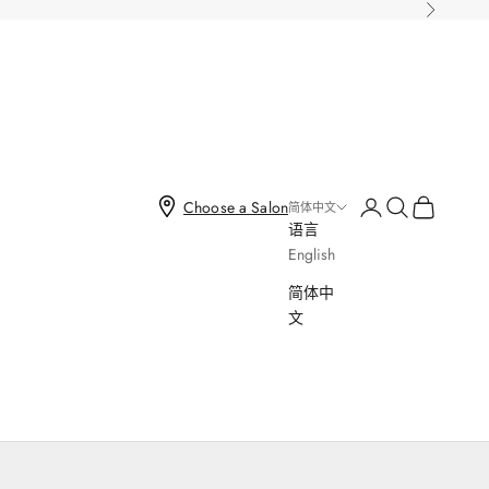
下一个
打开账户页面
打开搜索
打开购物车
Choose a Salon
简体中文
语言
English
简体中
文