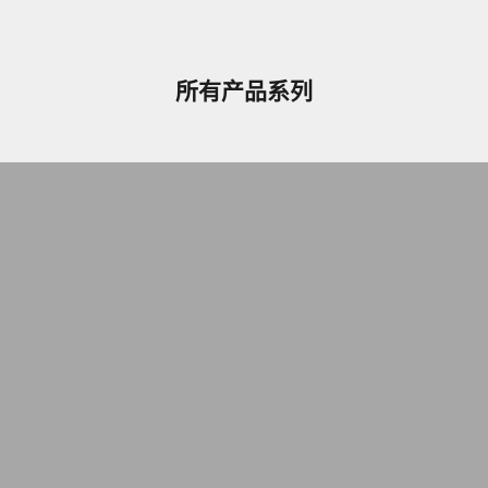
所有产品系列
Care Lumi Coat
C
Care Satin Oil
C
Keune 配件 - 刷子、加热工具和配件
L
Perfect Clarity
R